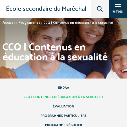
École secondaire du Maréchal
MENU
Accueil
Programmes
>
>
CCQ | Contenus en éducation à la sexualité
CCQ | Contenus en
éducation à la sexualité
EHDAA
CCQ | CONTENUS EN ÉDUCATION À LA SEXUALITÉ
ÉVALUATION
PROGRAMMES PARTICULIERS
PROGRAMME RÉGULIER