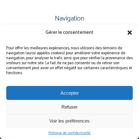
Navigation
Gérer le consentement
PLAN DU SITE
PORTAIL PARENTS
Pour offrir les meilleures expériences, nous utilisons des témoins de
navigation (aussi appelés cookies) pour améliorer votre expérience de
PLAINTE – SERVICE À L’ÉLÈVE
navigation, pour analyser le trafic ainsi que pour vérifier la provenance des
visiteurs sur notre site. Le fait de ne pas consentir ou de retirer son
POLITIQUE DE CONFIDENTIALITÉ
consentement peut avoir un effet négatif sur certaines caractéristiques et
fonctions.
Accepter
Refuser
© Gouvernement du Québec, 2026
Voir les préférences
Le CSSMI autorise certaines intelligences artificielles contrôlées et sécurisées.
Par conséquent, des outils d’intelligence artificielle autorisés pourraient avoir
été utilisés pour soutenir la rédaction de ce contenu.
Politique de confidentialité