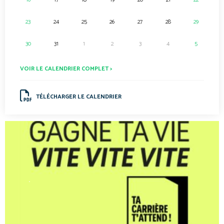
23
24
25
26
27
28
29
30
31
1
2
3
4
5
VOIR LE CALENDRIER COMPLET >
TÉLÉCHARGER LE CALENDRIER
.