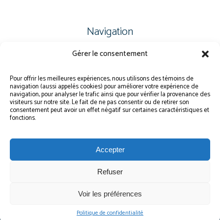
Navigation
Gérer le consentement
PLAN DU SITE
PORTAIL PARENTS
Pour offrir les meilleures expériences, nous utilisons des témoins de
navigation (aussi appelés cookies) pour améliorer votre expérience de
PLAINTE – SERVICE À L’ÉLÈVE
navigation, pour analyser le trafic ainsi que pour vérifier la provenance des
visiteurs sur notre site. Le fait de ne pas consentir ou de retirer son
POLITIQUE DE CONFIDENTIALITÉ
consentement peut avoir un effet négatif sur certaines caractéristiques et
fonctions.
Accepter
Refuser
© Gouvernement du Québec, 2026
Voir les préférences
Le CSSMI autorise certaines intelligences artificielles contrôlées et sécurisées.
Par conséquent, des outils d’intelligence artificielle autorisés pourraient avoir
été utilisés pour soutenir la rédaction de ce contenu.
Politique de confidentialité