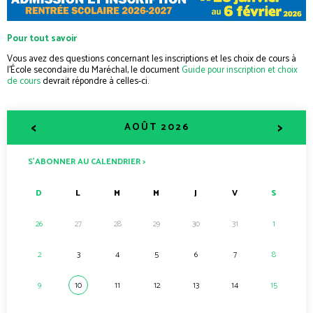
Pour tout savoir
Vous avez des questions concernant les inscriptions et les choix de cours à
l’École secondaire du Maréchal, le document
Guide pour inscription et choix
de cours
devrait répondre à celles-ci.
<
>
AOÛT 2026
S’ABONNER AU CALENDRIER >
D
L
M
M
J
V
S
26
27
28
29
30
31
1
2
3
4
5
6
7
8
9
10
11
12
13
14
15