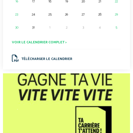
16
17
18
19
20
21
22
23
24
25
26
27
28
29
30
31
1
2
3
4
5
VOIR LE CALENDRIER COMPLET >
TÉLÉCHARGER LE CALENDRIER
.