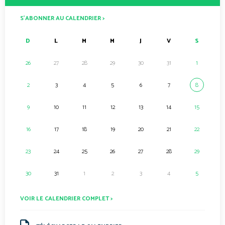
S’ABONNER AU CALENDRIER >
D
L
M
M
J
V
S
26
27
28
29
30
31
1
2
3
4
5
6
7
8
9
10
11
12
13
14
15
16
17
18
19
20
21
22
23
24
25
26
27
28
29
30
31
1
2
3
4
5
VOIR LE CALENDRIER COMPLET >