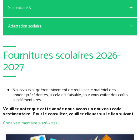
Faire mes choix de cours pour le secondaire 3
Secondaire 5
Choix de cours Secondaire 4
Faire mes choix de cours pour le secondaire 4
Adaptation scolaire
Choix de cours Secondaire 5
Faire mes choix de cours pour le secondaire 5
Les informations concernant les choix de cours seront
Fournitures scolaires 2026-
disponibles au courant du mois d’avril.
2027
Nous vous suggérons vivement de réutiliser le matériel des
années précédentes, si cela est faisable, pour vous éviter des coûts
supplémentaires.
Veuillez noter que cette année nous avons un nouveau code
vestimentaire. Pour le consulter, veuillez cliquer sur le lien suivant
Code vestimentaire 2026-2027