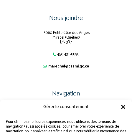
Nous joindre
15060 Petite Côte des Anges
Mirabel (Québec)
J7N 3R7
450 434-8898
marechal@cssmi.qc.ca
Navigation
Gérer le consentement
PLAN DU SITE
PORTAIL PARENTS
Pour offrir les meilleures expériences, nous utilisons des témoins de
navigation (aussi appelés cookies) pour améliorer votre expérience de
PLAINTE – SERVICE À L’ÉLÈVE
navigation, pour analyser le trafic ainsi que pour vérifier la provenance des