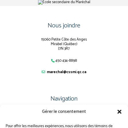
Nous joindre
15060 Petite Côte des Anges
Mirabel (Québec)
J7N 3R7
450 434-8898
marechal@cssmi.qc.ca
Navigation
Gérer le consentement
PLAN DU SITE
PORTAIL PARENTS
Pour offrir les meilleures expériences, nous utilisons des témoins de