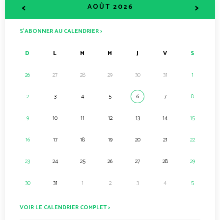
<
>
AOÛT 2026
S’ABONNER AU CALENDRIER >
D
L
M
M
J
V
S
26
27
28
29
30
31
1
2
3
4
5
6
7
8
9
10
11
12
13
14
15
16
17
18
19
20
21
22
23
24
25
26
27
28
29
30
31
1
2
3
4
5
VOIR LE CALENDRIER COMPLET >